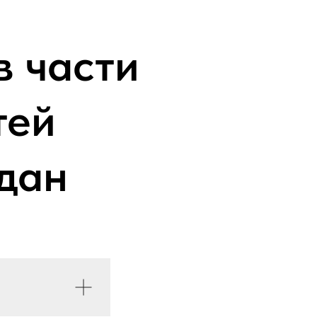
в части
тей
дан