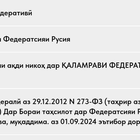
едеративӣ
 Федератсияи Русия
ии ақди никоҳ дар ҚАЛАМРАВИ ФЕДЕР
ералӣ аз 29.12.2012 N 273-ФЗ (таҳрир а
) Дар Бораи таҳсилот дар Федератсияи Р
ва, муқаддима. аз 01.09.2024 эътибор до