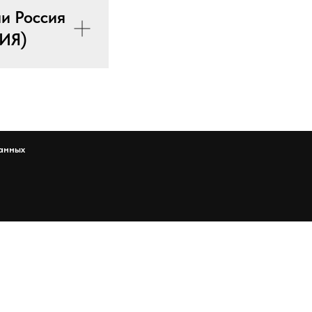
и Россия
ИЯ)
анных