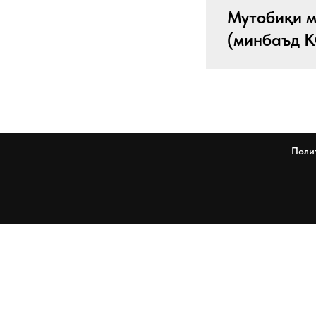
Мутобиқи м
(минбаъд 
Поли