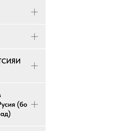
АТСИЯИ
з
усия (бо
рад)