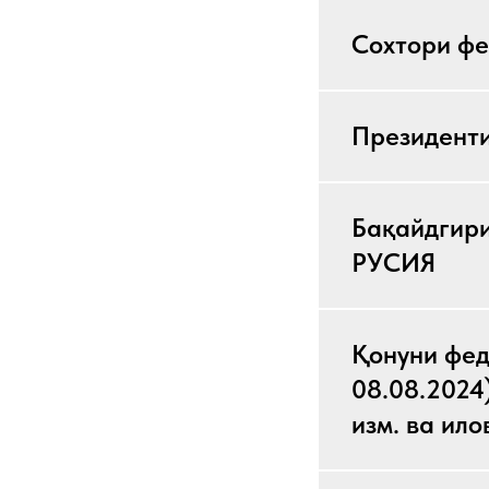
Сохтори ф
Президенти
Бақайдгир
РУСИЯ
Қонуни фед
08.08.2024
изм. ва ило